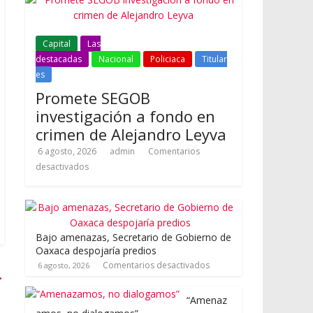
Capital
Las
destacadas
Nacional
Policiaca
Titular
es
Promete SEGOB
investigación a fondo en
crimen de Alejandro Leyva
6 agosto, 2026
admin
Comentarios
desactivados
Bajo amenazas, Secretario de Gobierno de
Oaxaca despojaría predios
Comentarios desactivados
6 agosto, 2026
→
“Amenaz