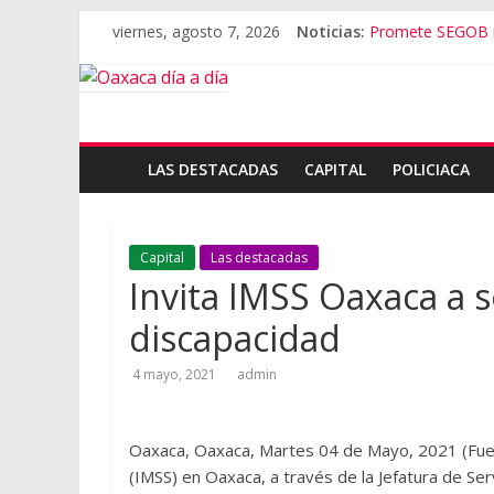
viernes, agosto 7, 2026
Noticias:
Promete SEGOB in
Bajo amenazas, S
“Amenazamos, n
Banda de fraudes
El tema de Aleja
LAS DESTACADAS
CAPITAL
POLICIACA
Capital
Las destacadas
Invita IMSS Oaxaca a se
discapacidad
4 mayo, 2021
admin
Oaxaca, Oaxaca, Martes 04 de Mayo, 2021 (Fuent
(IMSS) en Oaxaca, a través de la Jefatura de Se