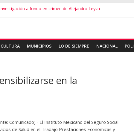
vestigación a fondo en crimen de Alejandro Leyva
ecretario de Gobierno de Oaxaca despojaría predios
o dialogamos”
 financieros operaba desde un Toks
ndro Leyva no debe desviarse: Pedro Matías
CULTURA
MUNICIPIOS
LO DE SIEMPRE
NACIONAL
POLI
nsibilizarse en la
e: Comunicado).- El Instituto Mexicano del Seguro Social
rvicios de Salud en el Trabajo Prestaciones Económicas y