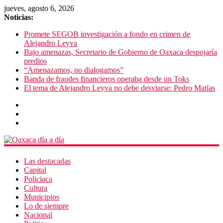
jueves, agosto 6, 2026
Noticias:
Promete SEGOB investigación a fondo en crimen de
Alejandro Leyva
Bajo amenazas, Secretario de Gobierno de Oaxaca despojaría
predios
“Amenazamos, no dialogamos”
Banda de fraudes financieros operaba desde un Toks
El tema de Alejandro Leyva no debe desviarse: Pedro Matías
Las destacadas
Capital
Policiaca
Cultura
Municipios
Lo de siempre
Nacional