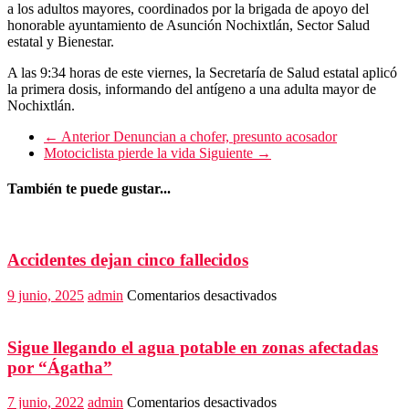
a los adultos mayores, coordinados por la brigada de apoyo del
honorable ayuntamiento de Asunción Nochixtlán, Sector Salud
estatal y Bienestar.
A las 9:34 horas de este viernes, la Secretaría de Salud estatal aplicó
la primera dosis, informando del antígeno a una adulta mayor de
Nochixtlán.
← Anterior
Denuncian a chofer, presunto acosador
Motociclista pierde la vida
Siguiente →
También te puede gustar...
Accidentes dejan cinco fallecidos
en
9 junio, 2025
admin
Comentarios desactivados
Accidentes
dejan
cinco
Sigue llegando el agua potable en zonas afectadas
fallecidos
por “Ágatha”
en
7 junio, 2022
admin
Comentarios desactivados