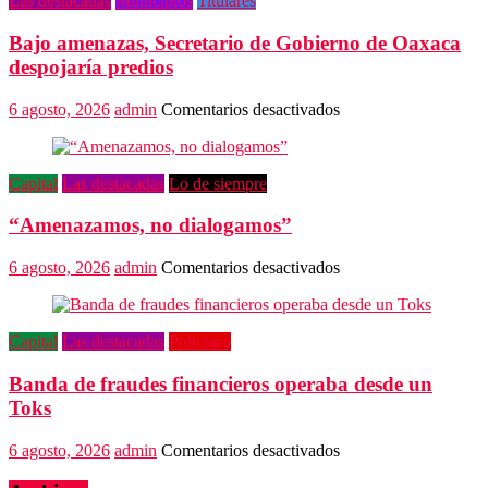
Las destacadas
Municipios
Titulares
fondo
en
Bajo amenazas, Secretario de Gobierno de Oaxaca
crimen
de
despojaría predios
Alejandro
Leyva
en
6 agosto, 2026
admin
Comentarios desactivados
Bajo
amenazas,
Secretario
Capital
Las destacadas
Lo de siempre
de
Gobierno
“Amenazamos, no dialogamos”
de
Oaxaca
despojaría
en
6 agosto, 2026
admin
Comentarios desactivados
predios
“Amenazamos,
no
dialogamos”
Capital
Las destacadas
Policiaca
Banda de fraudes financieros operaba desde un
Toks
en
6 agosto, 2026
admin
Comentarios desactivados
Banda