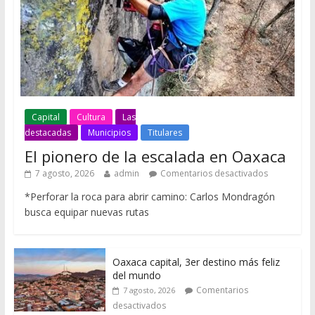
Capital
Cultura
Las
destacadas
Municipios
Titulares
El pionero de la escalada en Oaxaca
7 agosto, 2026
admin
Comentarios desactivados
*Perforar la roca para abrir camino: Carlos Mondragón
busca equipar nuevas rutas
Oaxaca capital, 3er destino más feliz
del mundo
Comentarios
7 agosto, 2026
desactivados