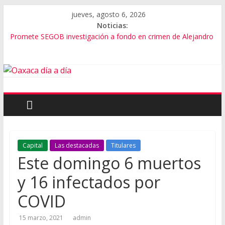
jueves, agosto 6, 2026
Noticias:
Promete SEGOB investigación a fondo en crimen de Alejandro
Leyva
Bajo amenazas, Secretario de Gobierno de Oaxaca despojaría
predios
“Amenazamos, no dialogamos”
Banda de fraudes financieros operaba desde un Toks
El tema de Alejandro Leyva no debe desviarse: Pedro Matías
Capital
Las destacadas
Titulares
Este domingo 6 muertos
y 16 infectados por
COVID
15 marzo, 2021
admin