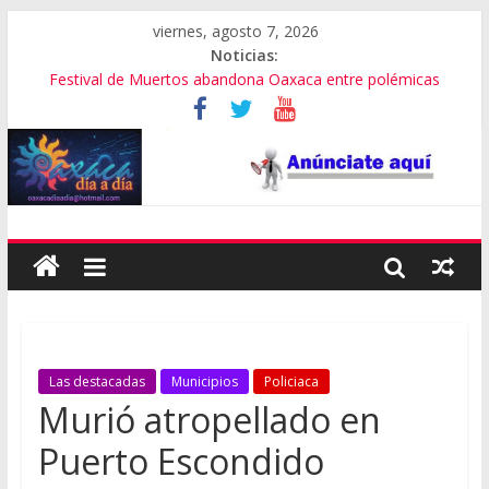
viernes, agosto 7, 2026
Noticias:
Festival de Muertos abandona Oaxaca entre polémicas
Aniversario del Museo Frissell de Mitla
Vivió Oaxaca gala de ballet con Elisa Carrillo
Buscan a sujeto que arrolló y mató a adulto
Accidente de descarga eléctrica deja un muerto
Las destacadas
Municipios
Policiaca
Murió atropellado en
Puerto Escondido