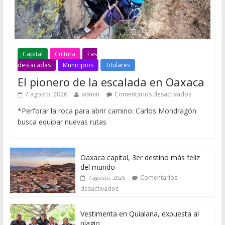
Capital
Cultura
Las
destacadas
Municipios
Titulares
El pionero de la escalada en Oaxaca
7 agosto, 2026
admin
Comentarios desactivados
*Perforar la roca para abrir camino: Carlos Mondragón
busca equipar nuevas rutas
Oaxaca capital, 3er destino más feliz
del mundo
Comentarios
7 agosto, 2026
desactivados
Vestimenta en Quialana, expuesta al
plagio