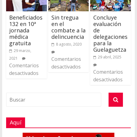
Beneficiados
Sin tregua
Concluye
132 en 10ª
en el
evaluación
jornada
combate a la
de
médica
delincuencia
delegaciones
gratuita
para la
8 agosto, 2020
Guelaguetza
29 marzo,
29 abril, 2025
2021
Comentarios
Comentarios
desactivados
Comentarios
desactivados
desactivados
Aquí