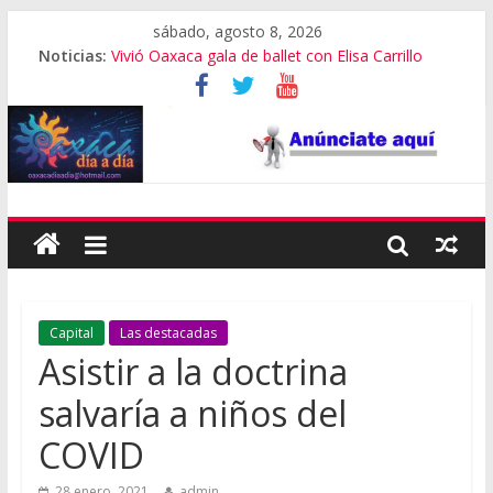
sábado, agosto 8, 2026
Noticias:
Vivió Oaxaca gala de ballet con Elisa Carrillo
El pionero de la escalada en Oaxaca
Oaxaca capital, 3er destino más feliz del mundo
Vestimenta en Quialana, expuesta al plagio
Aniversario del Museo Frissell de Mitla
Capital
Las destacadas
Asistir a la doctrina
salvaría a niños del
COVID
28 enero, 2021
admin