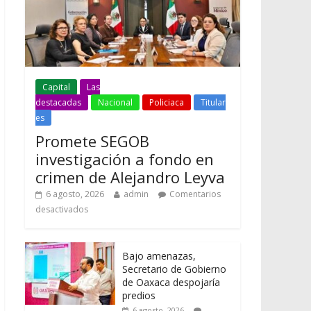
Capital
Las
destacadas
Nacional
Policiaca
Titular
es
Promete SEGOB
investigación a fondo en
crimen de Alejandro Leyva
6 agosto, 2026
admin
Comentarios
desactivados
Bajo amenazas,
Secretario de Gobierno
de Oaxaca despojaría
predios
6 agosto, 2026