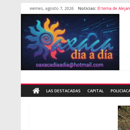
viernes, agosto 7, 2026
Noticias:
El tema de Aleja
Promete SEGOB in
Bajo amenazas, S
“Amenazamos, n
Banda de fraudes
LAS DESTACADAS
CAPITAL
POLICIAC