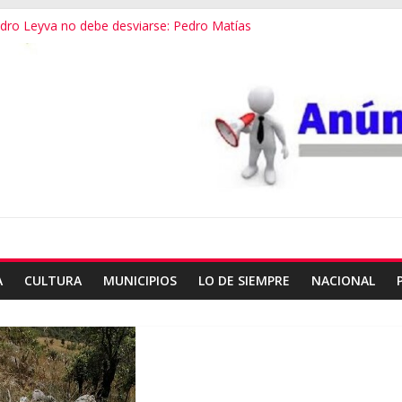
ndro Leyva no debe desviarse: Pedro Matías
vestigación a fondo en crimen de Alejandro Leyva
ecretario de Gobierno de Oaxaca despojaría predios
o dialogamos”
 financieros operaba desde un Toks
A
CULTURA
MUNICIPIOS
LO DE SIEMPRE
NACIONAL