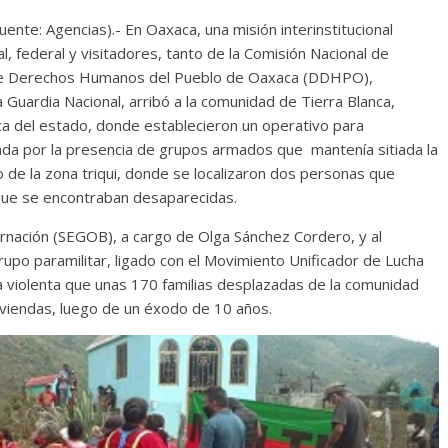
te: Agencias).- En Oaxaca, una misión interinstitucional
, federal y visitadores, tanto de la Comisión Nacional de
de Derechos Humanos del Pueblo de Oaxaca (DDHPO),
 Guardia Nacional, arribó a la comunidad de Tierra Blanca,
eca del estado, donde establecieron un operativo para
usada por la presencia de grupos armados que mantenía sitiada la
 de la zona triqui, donde se localizaron dos personas que
que se encontraban desaparecidas.
ernación (SEGOB), a cargo de Olga Sánchez Cordero, y al
po paramilitar, ligado con el Movimiento Unificador de Lucha
 violenta que unas 170 familias desplazadas de la comunidad
iviendas, luego de un éxodo de 10 años.