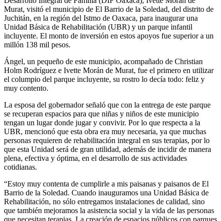
Desarrollo Integral de Familia (DIF Oaxaca), Ivette Morán de
Murat, visitó el municipio de El Barrio de la Soledad, del distrito de
Juchitán, en la región del Istmo de Oaxaca, para inaugurar una
Unidad Básica de Rehabilitación (UBR) y un parque infantil
incluyente. El monto de inversión en estos apoyos fue superior a un
millón 138 mil pesos.
Ángel, un pequeño de este municipio, acompañado de Christian
Holm Rodríguez e Ivette Morán de Murat, fue el primero en utilizar
el columpio del parque incluyente, su rostro lo decía todo: feliz y
muy contento.
La esposa del gobernador señaló que con la entrega de este parque
se recuperan espacios para que niñas y niños de este municipio
tengan un lugar donde jugar y convivir. Por lo que respecta a la
UBR, mencionó que esta obra era muy necesaria, ya que muchas
personas requieren de rehabilitación integral en sus terapias, por lo
que esta Unidad será de gran utilidad, además de incidir de manera
plena, efectiva y óptima, en el desarrollo de sus actividades
cotidianas.
“Estoy muy contenta de cumplirle a mis paisanas y paisanos de El
Barrio de la Soledad. Cuando inauguramos una Unidad Básica de
Rehabilitación, no sólo entregamos instalaciones de calidad, sino
que también mejoramos la asistencia social y la vida de las personas
que necesitan terapias. La creación de espacios públicos con parques