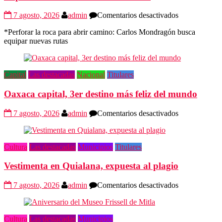
en
7 agosto, 2026
admin
Comentarios desactivados
El
*Perforar la roca para abrir camino: Carlos Mondragón busca
pionero
equipar nuevas rutas
de
la
escalada
en
Capital
Las destacadas
Nacional
Titulares
Oaxaca
Oaxaca capital, 3er destino más feliz del mundo
en
7 agosto, 2026
admin
Comentarios desactivados
Oaxaca
capital,
3er
Cultura
Las destacadas
Municipios
Titulares
destino
más
Vestimenta en Quialana, expuesta al plagio
feliz
del
mundo
en
7 agosto, 2026
admin
Comentarios desactivados
Vestimenta
en
Quialana,
Cultura
Las destacadas
Municipios
expuesta