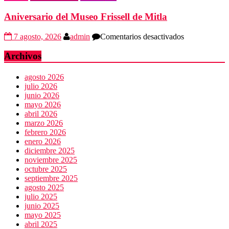
al
Aniversario del Museo Frissell de Mitla
plagio
en
7 agosto, 2026
admin
Comentarios desactivados
Aniversario
del
Archivos
Museo
Frissell
agosto 2026
de
julio 2026
Mitla
junio 2026
mayo 2026
abril 2026
marzo 2026
febrero 2026
enero 2026
diciembre 2025
noviembre 2025
octubre 2025
septiembre 2025
agosto 2025
julio 2025
junio 2025
mayo 2025
abril 2025