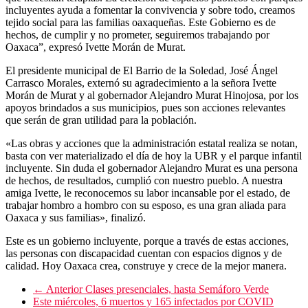
incluyentes ayuda a fomentar la convivencia y sobre todo, creamos
tejido social para las familias oaxaqueñas. Este Gobierno es de
hechos, de cumplir y no prometer, seguiremos trabajando por
Oaxaca”, expresó Ivette Morán de Murat.
El presidente municipal de El Barrio de la Soledad, José Ángel
Carrasco Morales, externó su agradecimiento a la señora Ivette
Morán de Murat y al gobernador Alejandro Murat Hinojosa, por los
apoyos brindados a sus municipios, pues son acciones relevantes
que serán de gran utilidad para la población.
«Las obras y acciones que la administración estatal realiza se notan,
basta con ver materializado el día de hoy la UBR y el parque infantil
incluyente. Sin duda el gobernador Alejandro Murat es una persona
de hechos, de resultados, cumplió con nuestro pueblo. A nuestra
amiga Ivette, le reconocemos su labor incansable por el estado, de
trabajar hombro a hombro con su esposo, es una gran aliada para
Oaxaca y sus familias», finalizó.
Este es un gobierno incluyente, porque a través de estas acciones,
las personas con discapacidad cuentan con espacios dignos y de
calidad. Hoy Oaxaca crea, construye y crece de la mejor manera.
← Anterior
Clases presenciales, hasta Semáforo Verde
Este miércoles, 6 muertos y 165 infectados por COVID