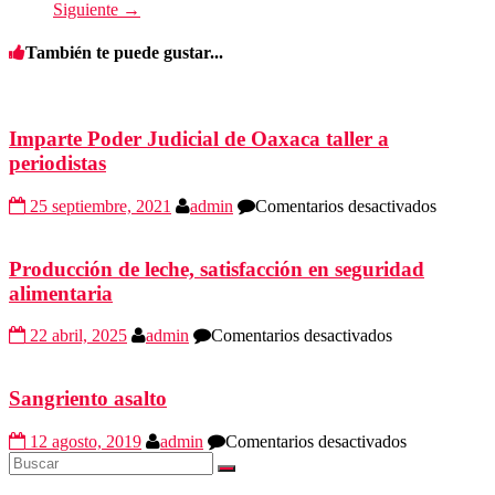
Siguiente →
También te puede gustar...
Imparte Poder Judicial de Oaxaca taller a
periodistas
en
25 septiembre, 2021
admin
Comentarios desactivados
Imparte
Poder
Judicial
Producción de leche, satisfacción en seguridad
de
alimentaria
Oaxaca
taller
en
22 abril, 2025
admin
Comentarios desactivados
a
Producción
periodis
de
leche,
Sangriento asalto
satisfacción
en
en
12 agosto, 2019
admin
Comentarios desactivados
seguridad
Sangriento
alimentaria
asalto