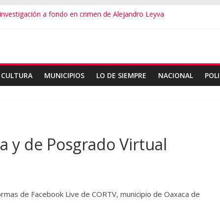
vestigación a fondo en crimen de Alejandro Leyva
ecretario de Gobierno de Oaxaca despojaría predios
o dialogamos”
 financieros operaba desde un Toks
ndro Leyva no debe desviarse: Pedro Matías
CULTURA
MUNICIPIOS
LO DE SIEMPRE
NACIONAL
POLI
a y de Posgrado Virtual
aformas de Facebook Live de CORTV, municipio de Oaxaca de