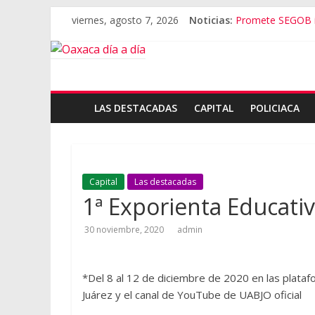
viernes, agosto 7, 2026
Noticias:
Promete SEGOB in
Bajo amenazas, S
“Amenazamos, n
Banda de fraudes
El tema de Aleja
LAS DESTACADAS
CAPITAL
POLICIACA
Capital
Las destacadas
1ª Exporienta Educativ
30 noviembre, 2020
admin
*Del 8 al 12 de diciembre de 2020 en las plat
Juárez y el canal de YouTube de UABJO oficial