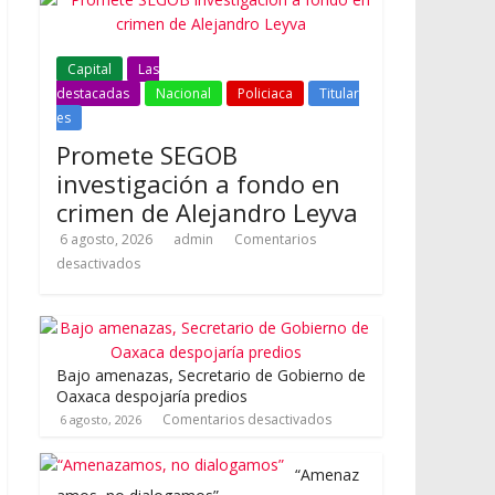
Capital
Las
destacadas
Nacional
Policiaca
Titular
es
Promete SEGOB
investigación a fondo en
crimen de Alejandro Leyva
6 agosto, 2026
admin
Comentarios
desactivados
Bajo amenazas, Secretario de Gobierno de
Oaxaca despojaría predios
Comentarios desactivados
6 agosto, 2026
“Amenaz