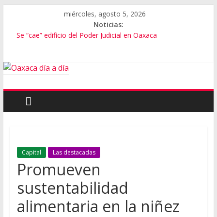
miércoles, agosto 5, 2026
Noticias:
Se “cae” edificio del Poder Judicial en Oaxaca
Exámenes fallidos en Oaxaca
Oaxaca se suma a la Jornada Nacional de Reforestación
Cómo cuidar el presupuesto familiar en el regreso a clases
Inaugura Salomón ExpoMar 2026
Capital
Las destacadas
Promueven
sustentabilidad
alimentaria en la niñez