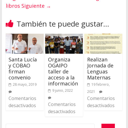
libros
Siguiente →
También te puede gustar...
Santa Lucía
Organiza
Realizan
y COBAO
OGAIPO
Jornada de
firman
taller de
Lenguas
convenio
acceso a la
Maternas
información
28 mayo, 2019
19 febrero,
9 junio, 2022
2021
Comentarios
Comentarios
Comentarios
desactivados
desactivados
desactivados