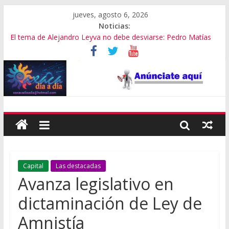
jueves, agosto 6, 2026
Noticias:
El tema de Alejandro Leyva no debe desviarse: Pedro Matías
Promete SEGOB investigación a fondo en crimen de Alejandro
Leyva
Bajo amenazas, Secretario de Gobierno de Oaxaca despojaría
predios
“Amenazamos, no dialogamos”
Banda de fraudes financieros operaba desde un Toks
Capital
Las destacadas
Avanza legislativo en
dictaminación de Ley de
Amnistía