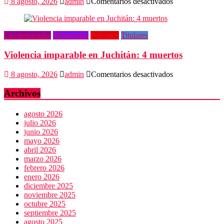
vulneración
en
8 agosto, 2026
admin
Comentarios desactivados
de
Advierten
datos
de
riesgos
Las destacadas
Municipios
Policiaca
Titulares
por
consumo
Violencia imparable en Juchitán: 4 muertos
que
viene
de
en
8 agosto, 2026
admin
Comentarios desactivados
EU
Violencia
imparable
Archivos
en
Juchitán:
agosto 2026
4
julio 2026
muertos
junio 2026
mayo 2026
abril 2026
marzo 2026
febrero 2026
enero 2026
diciembre 2025
noviembre 2025
octubre 2025
septiembre 2025
agosto 2025