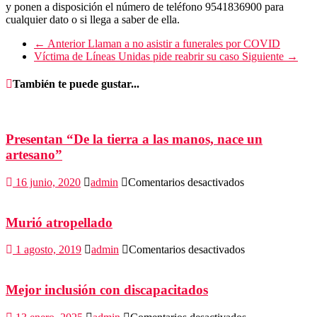
y ponen a disposición el número de teléfono 9541836900 para
cualquier dato o si llega a saber de ella.
← Anterior
Llaman a no asistir a funerales por COVID
Víctima de Líneas Unidas pide reabrir su caso
Siguiente →
También te puede gustar...
Presentan “De la tierra a las manos, nace un
artesano”
en
16 junio, 2020
admin
Comentarios desactivados
Presentan
“De
la
Murió atropellado
tierra
a
en
1 agosto, 2019
admin
Comentarios desactivados
las
Murió
manos,
atropellado
nace
Mejor inclusión con discapacitados
un
artesano”
en