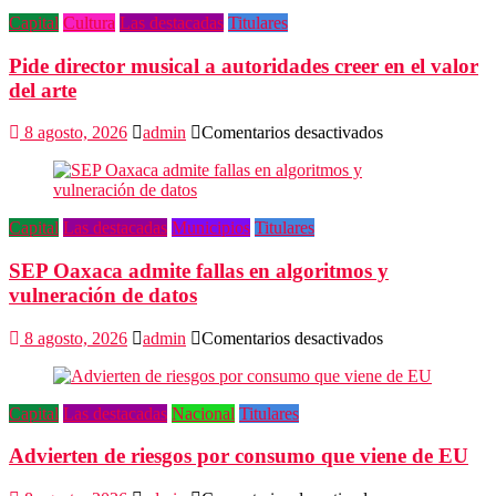
Capital
Cultura
Las destacadas
Titulares
Pide director musical a autoridades creer en el valor
del arte
en
8 agosto, 2026
admin
Comentarios desactivados
Pide
director
musical
a
Capital
Las destacadas
Municipios
Titulares
autoridades
creer
SEP Oaxaca admite fallas en algoritmos y
en
el
vulneración de datos
valor
del
en
8 agosto, 2026
admin
Comentarios desactivados
arte
SEP
Oaxaca
admite
Capital
Las destacadas
Nacional
Titulares
fallas
en
Advierten de riesgos por consumo que viene de EU
algoritmos
y