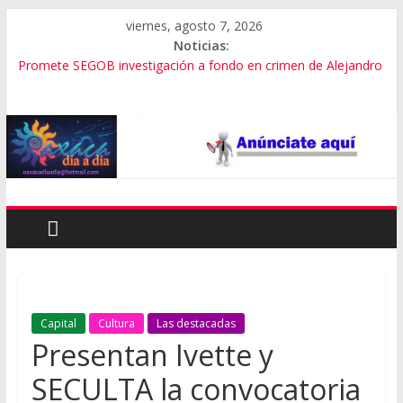
viernes, agosto 7, 2026
Noticias:
Promete SEGOB investigación a fondo en crimen de Alejandro
Leyva
Bajo amenazas, Secretario de Gobierno de Oaxaca despojaría
predios
“Amenazamos, no dialogamos”
Banda de fraudes financieros operaba desde un Toks
El tema de Alejandro Leyva no debe desviarse: Pedro Matías
Capital
Cultura
Las destacadas
Presentan Ivette y
SECULTA la convocatoria