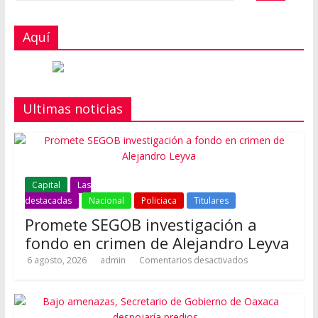
Aquí
Ultimas noticias
Capital
Las
destacadas
Nacional
Policiaca
Titulares
Promete SEGOB investigación a
fondo en crimen de Alejandro Leyva
6 agosto, 2026
admin
Comentarios desactivados