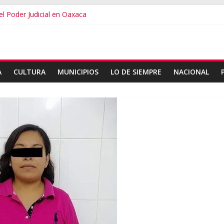
del Poder Judicial en Oaxaca
s en Oaxaca
 la Jornada Nacional de Reforestación
esupuesto familiar en el regreso a clases
n ExpoMar 2026
A
CULTURA
MUNICIPIOS
LO DE SIEMPRE
NACIONAL