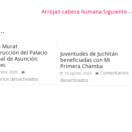
Arrojan cabeza humana
Siguiente 
..
a Murat
rucción del Palacio
Juventudes de Juchitán
al de Asunción
beneficiadas con Mi
pec
Primera Chamba
mbre, 2020
Comentarios
16 agosto, 2024
ios desactivados
desactivados