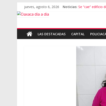
jueves, agosto 6, 2026
Noticias:
Se “cae” edificio 
Exámenes fallido
Oaxaca se suma a
Cómo cuidar el pr
Inaugura Salomó
LAS DESTACADAS
CAPITAL
POLICIAC