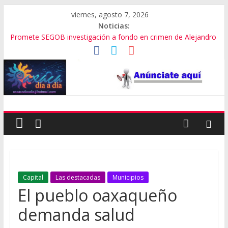
viernes, agosto 7, 2026
Noticias:
Promete SEGOB investigación a fondo en crimen de Alejandro
Leyva
Bajo amenazas, Secretario de Gobierno de Oaxaca despojaría
predios
“Amenazamos, no dialogamos”
Banda de fraudes financieros operaba desde un Toks
El tema de Alejandro Leyva no debe desviarse: Pedro Matías
Capital
Las destacadas
Municipios
El pueblo oaxaqueño
demanda salud