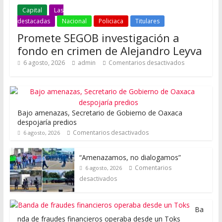
Capital
Las
destacadas
Nacional
Policiaca
Titulares
Promete SEGOB investigación a
fondo en crimen de Alejandro Leyva
6 agosto, 2026
admin
Comentarios desactivados
Bajo amenazas, Secretario de Gobierno de Oaxaca
despojaría predios
Comentarios desactivados
6 agosto, 2026
“Amenazamos, no dialogamos”
Comentarios
6 agosto, 2026
desactivados
Ba
nda de fraudes financieros operaba desde un Toks