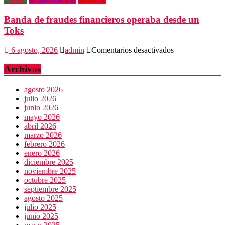
Banda de fraudes financieros operaba desde un
Toks
en
6 agosto, 2026
admin
Comentarios desactivados
Banda
de
Archivos
fraudes
financieros
agosto 2026
operaba
julio 2026
desde
junio 2026
un
mayo 2026
Toks
abril 2026
marzo 2026
febrero 2026
enero 2026
diciembre 2025
noviembre 2025
octubre 2025
septiembre 2025
agosto 2025
julio 2025
junio 2025