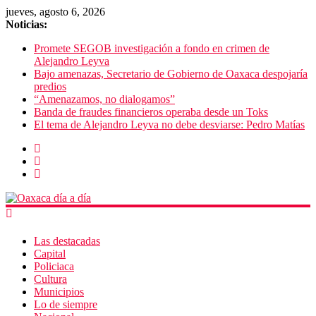
jueves, agosto 6, 2026
Noticias:
Promete SEGOB investigación a fondo en crimen de
Alejandro Leyva
Bajo amenazas, Secretario de Gobierno de Oaxaca despojaría
predios
“Amenazamos, no dialogamos”
Banda de fraudes financieros operaba desde un Toks
El tema de Alejandro Leyva no debe desviarse: Pedro Matías
Las destacadas
Capital
Policiaca
Cultura
Municipios
Lo de siempre