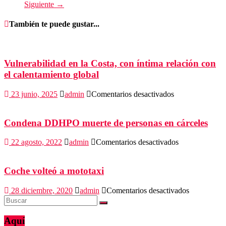
Siguiente →
También te puede gustar...
Vulnerabilidad en la Costa, con íntima relación con
el calentamiento global
en
23 junio, 2025
admin
Comentarios desactivados
Vulnerabilidad
en
la
Condena DDHPO muerte de personas en cárceles
Costa,
con
en
22 agosto, 2022
admin
Comentarios desactivados
íntima
Condena
relación
DDHPO
con
muerte
Coche volteó a mototaxi
el
de
calentamiento
personas
en
28 diciembre, 2020
admin
Comentarios desactivados
global
en
Coche
cárceles
volteó
a
Aquí