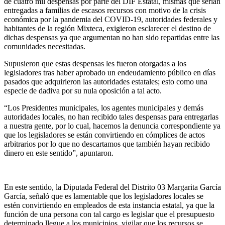
de cuatro mil despensas por parte del DIF Estatal, mismas que serían
entregadas a familias de escasos recursos con motivo de la crisis
económica por la pandemia del COVID-19, autoridades federales y
habitantes de la región Mixteca, exigieron esclarecer el destino de
dichas despensas ya que argumentan no han sido repartidas entre las
comunidades necesitadas.
Supusieron que estas despensas les fueron otorgadas a los
legisladores tras haber aprobado un endeudamiento público en días
pasados que adquirieron las autoridades estatales; esto como una
especie de dadiva por su nula oposición a tal acto.
“Los Presidentes municipales, los agentes municipales y demás
autoridades locales, no han recibido tales despensas para entregarlas
a nuestra gente, por lo cual, hacemos la denuncia correspondiente ya
que los legisladores se están convirtiendo en cómplices de actos
arbitrarios por lo que no descartamos que también hayan recibido
dinero en este sentido”, apuntaron.
En este sentido, la Diputada Federal del Distrito 03 Margarita García
García, señaló que es lamentable que los legisladores locales se
estén convirtiendo en empleados de esta instancia estatal, ya que la
función de una persona con tal cargo es legislar que el presupuesto
determinado llegue a los municipios, vigilar que los recursos se