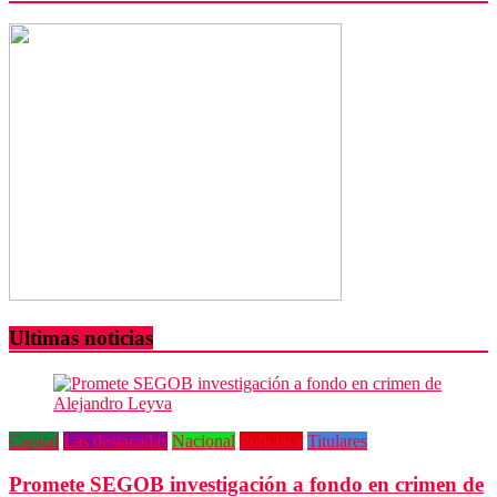
mototaxi
Ultimas noticias
Capital
Las destacadas
Nacional
Policiaca
Titulares
Promete SEGOB investigación a fondo en crimen de