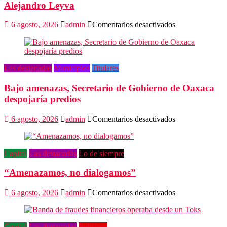
Alejandro Leyva
en
6 agosto, 2026
admin
Comentarios desactivados
Promete
SEGOB
investigación
a
Las destacadas
Municipios
Titulares
fondo
en
Bajo amenazas, Secretario de Gobierno de Oaxaca
crimen
de
despojaría predios
Alejandro
Leyva
en
6 agosto, 2026
admin
Comentarios desactivados
Bajo
amenazas,
Secretario
Capital
Las destacadas
Lo de siempre
de
Gobierno
“Amenazamos, no dialogamos”
de
Oaxaca
despojaría
en
6 agosto, 2026
admin
Comentarios desactivados
predios
“Amenazamos,
no
dialogamos”
Capital
Las destacadas
Policiaca