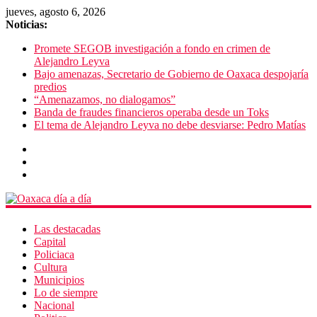
jueves, agosto 6, 2026
Noticias:
Promete SEGOB investigación a fondo en crimen de
Alejandro Leyva
Bajo amenazas, Secretario de Gobierno de Oaxaca despojaría
predios
“Amenazamos, no dialogamos”
Banda de fraudes financieros operaba desde un Toks
El tema de Alejandro Leyva no debe desviarse: Pedro Matías
Las destacadas
Capital
Policiaca
Cultura
Municipios
Lo de siempre
Nacional