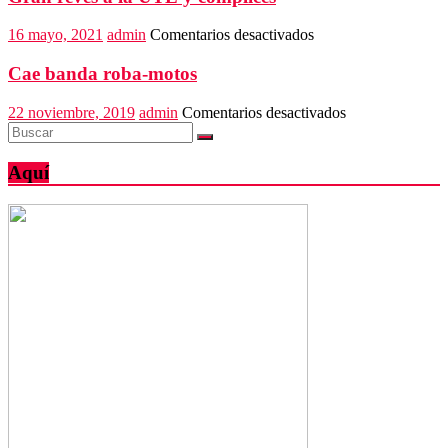
muestra
culinaria
en
16 mayo, 2021
admin
Comentarios desactivados
Lidxi
Gran
Guendaro
revés
Cae banda roba-motos
a
la
en
22 noviembre, 2019
admin
Comentarios desactivados
UTE
Cae
y
banda
cómplices
roba-
Aquí
motos