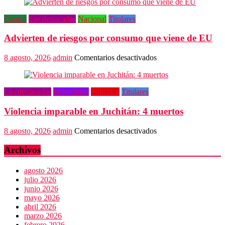
Oaxaca
admite
Capital
Las destacadas
Nacional
Titulares
fallas
en
Advierten de riesgos por consumo que viene de EU
algoritmos
y
vulneración
en
8 agosto, 2026
admin
Comentarios desactivados
de
Advierten
datos
de
riesgos
Las destacadas
Municipios
Policiaca
Titulares
por
consumo
Violencia imparable en Juchitán: 4 muertos
que
viene
de
en
8 agosto, 2026
admin
Comentarios desactivados
EU
Violencia
imparable
Archivos
en
Juchitán:
agosto 2026
4
julio 2026
muertos
junio 2026
mayo 2026
abril 2026
marzo 2026
febrero 2026