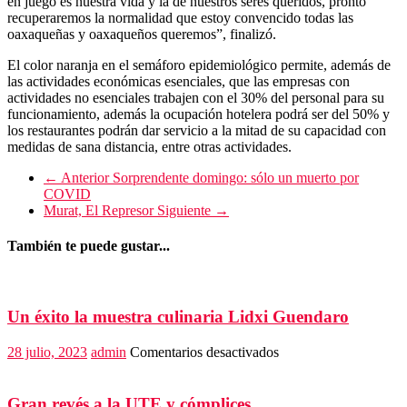
en juego es nuestra vida y la de nuestros seres queridos, pronto
recuperaremos la normalidad que estoy convencido todas las
oaxaqueñas y oaxaqueños queremos”, finalizó.
El color naranja en el semáforo epidemiológico permite, además de
las actividades económicas esenciales, que las empresas con
actividades no esenciales trabajen con el 30% del personal para su
funcionamiento, además la ocupación hotelera podrá ser del 50% y
los restaurantes podrán dar servicio a la mitad de su capacidad con
medidas de sana distancia, entre otras actividades.
← Anterior
Sorprendente domingo: sólo un muerto por
COVID
Murat, El Represor
Siguiente →
También te puede gustar...
Un éxito la muestra culinaria Lidxi Guendaro
en
28 julio, 2023
admin
Comentarios desactivados
Un
éxito
la
Gran revés a la UTE y cómplices