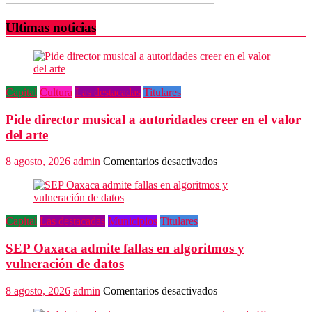
Ultimas noticias
Capital
Cultura
Las destacadas
Titulares
Pide director musical a autoridades creer en el valor
del arte
en
8 agosto, 2026
admin
Comentarios desactivados
Pide
director
musical
a
Capital
Las destacadas
Municipios
Titulares
autoridades
creer
SEP Oaxaca admite fallas en algoritmos y
en
el
vulneración de datos
valor
del
en
8 agosto, 2026
admin
Comentarios desactivados
arte
SEP