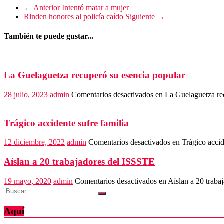
← Anterior
Intentó matar a mujer
Rinden honores al policía caído
Siguiente →
También te puede gustar...
La Guelaguetza recuperó su esencia popular
28 julio, 2023
admin
Comentarios desactivados
en La Guelaguetza rec
Trágico accidente sufre familia
12 diciembre, 2022
admin
Comentarios desactivados
en Trágico accid
Aíslan a 20 trabajadores del ISSSTE
19 mayo, 2020
admin
Comentarios desactivados
en Aíslan a 20 traba
Aquí