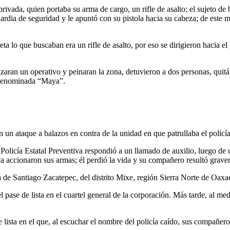
privada, quien portaba su arma de cargo, un rifle de asalto; el sujeto de
uardia de seguridad y le apuntó con su pistola hacia su cabeza; de este
eta lo que buscaban era un rifle de asalto, por eso se dirigieron hacia e
izaran un operativo y peinaran la zona, detuvieron a dos personas, quitá
, denominada “Maya”.
n un ataque a balazos en contra de la unidad en que patrullaba el poli
 Policía Estatal Preventiva respondió a un llamado de auxilio, luego de 
iva accionaron sus armas; él perdió la vida y su compañero resultó grav
 de Santiago Zacatepec, del distrito Mixe, región Sierra Norte de Oaxa
ase de lista en el cuartel general de la corporación. Más tarde, al med
 de lista en el que, al escuchar el nombre del policía caído, sus compa