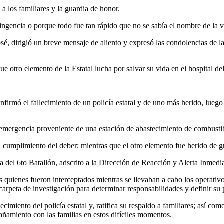
 a los familiares y la guardia de honor.
ingencia o porque todo fue tan rápido que no se sabía el nombre de la ví
sé, dirigió un breve mensaje de aliento y expresó las condolencias de l
e otro elemento de la Estatal lucha por salvar su vida en el hospital de
firmó el fallecimiento de un policía estatal y de uno más herido, luego
emergencia proveniente de una estación de abastecimiento de combusti
en cumplimiento del deber; mientras que el otro elemento fue herido de g
el 6to Batallón, adscrito a la Dirección de Reacción y Alerta Inmedia
uienes fueron interceptados mientras se llevaban a cabo los operativo
 carpeta de investigación para determinar responsabilidades y definir su
ecimiento del policía estatal y, ratifica su respaldo a familiares; así 
ñamiento con las familias en estos difíciles momentos.