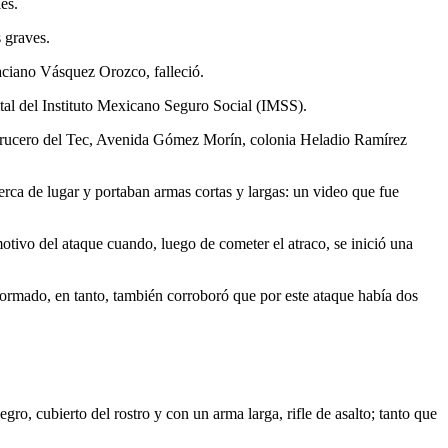
es.
s graves.
aciano Vásquez Orozco, falleció.
ital del Instituto Mexicano Seguro Social (IMSS).
, crucero del Tec, Avenida Gómez Morín, colonia Heladio Ramírez
erca de lugar y portaban armas cortas y largas: un video que fue
motivo del ataque cuando, luego de cometer el atraco, se inició una
formado, en tanto, también corroboró que por este ataque había dos
gro, cubierto del rostro y con un arma larga, rifle de asalto; tanto que