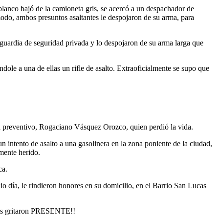
 blanco bajó de la camioneta gris, se acercó a un despachador de
 modo, ambos presuntos asaltantes le despojaron de su arma, para
l guardia de seguridad privada y lo despojaron de su arma larga que
ndole a una de ellas un rifle de asalto. Extraoficialmente se supo que
cía preventivo, Rogaciano Vásquez Orozco, quien perdió la vida.
un intento de asalto a una gasolinera en la zona poniente de la ciudad,
emente herido.
ca.
io día, le rindieron honores en su domicilio, en el Barrio San Lucas
ñeros gritaron PRESENTE!!