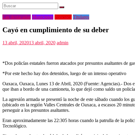
Las destacadas
Municipios
Policiaca
Titulares
Cayó en cumplimiento de su deber
13 abril, 2020
13 abril, 2020
admin
*Dos policías estatales fueron atacados por presuntos asaltantes de ga
*Por este hecho hay dos detenidos, luego de un intenso operativo
Oaxaca, Oaxaca, Lunes 13 de Abril, 2020 (Fuente: Agencias).- Dos elem
que iban a bordo de una camioneta, lo que dejó como saldo un policía 
La agresión armada se presentó la noche de este sábado cuando los gua
(ubicado en la región Valles Centrales de Oaxaca, a escasos 20 minutos
perseguir a los presuntos asaltantes.
Eran aproximadamente las 22:305 horas cuando la patrulla de la policía
Tecnológico.