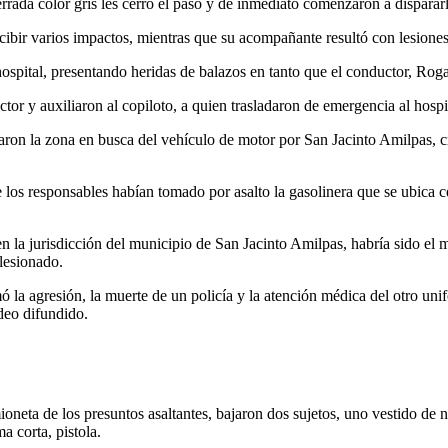
rrada color gris les cerró el paso y de inmediato comenzaron a dispararl
recibir varios impactos, mientras que su acompañante resultó con lesione
hospital, presentando heridas de balazos en tanto que el conductor, Rog
or y auxiliaron al copiloto, a quien trasladaron de emergencia al hosp
naron la zona en busca del vehículo de motor por San Jacinto Amilpas
 los responsables habían tomado por asalto la gasolinera que se ubica c
en la jurisdicción del municipio de San Jacinto Amilpas, habría sido el 
lesionado.
 la agresión, la muerte de un policía y la atención médica del otro uni
deo difundido.
oneta de los presuntos asaltantes, bajaron dos sujetos, uno vestido de ne
a corta, pistola.