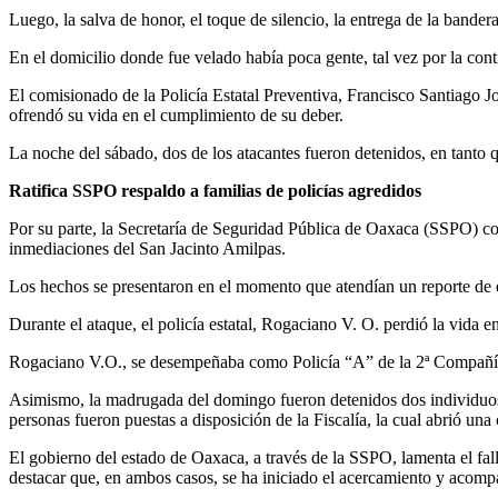
Luego, la salva de honor, el toque de silencio, la entrega de la bandera
En el domicilio donde fue velado había poca gente, tal vez por la cont
El comisionado de la Policía Estatal Preventiva, Francisco Santiago Jo
ofrendó su vida en el cumplimiento de su deber.
La noche del sábado, dos de los atacantes fueron detenidos, en tanto qu
Ratifica SSPO respaldo a familias de policías agredidos
Por su parte, la Secretaría de Seguridad Pública de Oaxaca (SSPO) con
inmediaciones del San Jacinto Amilpas.
Los hechos se presentaron en el momento que atendían un reporte de 
Durante el ataque, el policía estatal, Rogaciano V. O. perdió la vida 
Rogaciano V.O., se desempeñaba como Policía “A” de la 2ª Compañía d
Asimismo, la madrugada del domingo fueron detenidos dos individuos q
personas fueron puestas a disposición de la Fiscalía, la cual abrió una
El gobierno del estado de Oaxaca, a través de la SSPO, lamenta el fall
destacar que, en ambos casos, se ha iniciado el acercamiento y acompa