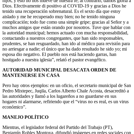
hijos, y esto no nos mueve de nuestra fe; al contrario, damos gloria a
Dios. Efectivamente di positivo al COVID-19 y gracias a Dios he
tenido una recuperación sobrenatural. Es el sexto día que estoy
aislado y me he recuperado muy bien; no he tenido ninguna
complicación; todo fue como una simple gripe; gracias al Señor y a
muchos amigos que están orando por nosotros. Tuve que hablar con
la autoridad municipal; hemos actuado con mucha responsabilidad,
contactando a nuestros congregantes, que han sido responsables,
prudentes, se han resguardado, han ido al médico para revisión para
no arriesgar a nadie; el único que ha dado resultado he sido yo; mi
esposa dio negativo. El pueblo nos está haciendo garras, han
hostigado a nuestra iglesia”, relató el pastor evangélico.
AUTORIDAD MUNICIPAL DESACATA ORDEN DE
MANTENERSE EN CASA
Pero hay otros ejemplos: en un oficio, el secretario municipal de San
Pedro Mixtepec, Juqila, Carlos Alberto Chale Acosta, desacreditó a
las autoridades y llamó a los lugareños a no guardarse en sus
hogares ni alarmarse, refiriendo que el “virus no es real, es un virus
económico”.
MANEJO POLÍTICO
Mientras, el legislador federal del Partido del Trabajo (PT),
Benjamín Robles Montoya, difundió imágenes en redes sociales con