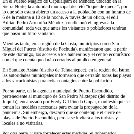
En el Pueblo Mágico de Capulálpam de Méndez, ubicado en la
Sierra Norte, la autoridad municipal decretó “toque de queda”, por
lo que sólo estará abierto un acceso a la población con un horario de
6 de la mañana a 10 de la noche. A través de un oficio, el edil
Adrián Pedro Arreortúa Méndez, condicionó el ingreso a la
comunidad, toda vez que antes los visitantes o pobladores tendrán
que pasar un filtro sanitario.
Mientras tanto, en la región de la Costa, municipios como San
Miguel del Puerto (distrito de Pochutla), manifestaron que, a partir
de este domingo, los accesos a los balnearios y el centro ecoturístico
con el que cuenta quedarán cerrados al público en general.
En Santiago Astata (distrito de Tehuantepec), en la región del Istmo,
las autoridades municipales informaron que cerrarán todas las playas
a los vacacionistas para evitar contagios entre la población.
Por su parte, en la agencia municipal de Puerto Escondido,
perteneciente al municipio de San Pedro Mixtepec (del distrito de
Juquila), encabezado por Fredy Gil Pineda Gopar, manifestó que se
toman las medidas necesarias para evitar la propagación de la
pandemia. Sin embargo, descartó que se contemple el cierre de
playas de Puerto Escondido, pero sí se invitará a los turistas y
locales a no visitarlas.
Por otra parte, y para fortalecer estas medidas, el gobernador