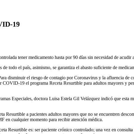
VID-19
ntrolada tener medicamento hasta por 90 días sin necesidad de acudir 
es de todo el país, asimismo, se garantiza el abasto suficiente de medi
 disminuir el riesgo de contagio por Coronavirus y la afluencia de co
por COVID-19 el programa Receta Resurtible para adultos mayores y per
ramas Especiales, doctora Luisa Estela Gil Velázquez indicó que esta m
eta Resurtible a pacientes adultos mayores que no se encuentren desco
MF en cualquier momento para recibir atención médica.
a Resurtible es: ser paciente crónico controlado; una vez en consulta r