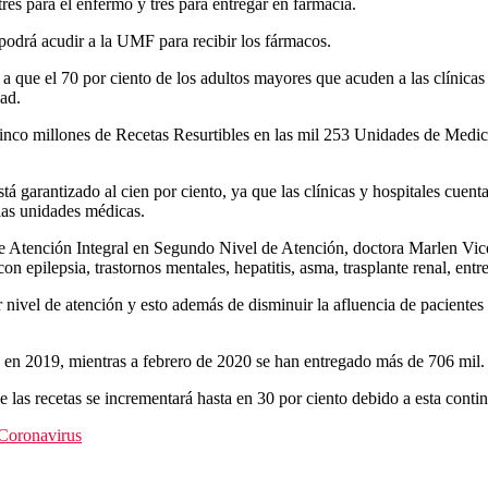
res para el enfermo y tres para entregar en farmacia.
podrá acudir a la UMF para recibir los fármacos.
 a que el 70 por ciento de los adultos mayores que acuden a las clínic
ad.
co millones de Recetas Resurtibles en las mil 253 Unidades de Medicina
á garantizado al cien por ciento, ya que las clínicas y hospitales cuent
las unidades médicas.
n de Atención Integral en Segundo Nivel de Atención, doctora Marlen V
on epilepsia, trastornos mentales, hepatitis, asma, trasplante renal, entr
nivel de atención y esto además de disminuir la afluencia de pacientes 
 en 2019, mientras a febrero de 2020 se han entregado más de 706 mil.
e las recetas se incrementará hasta en 30 por ciento debido a esta cont
 Coronavirus