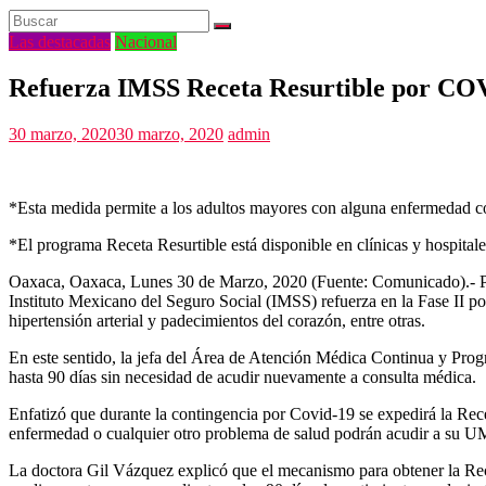
Las destacadas
Nacional
Refuerza IMSS Receta Resurtible por CO
30 marzo, 2020
30 marzo, 2020
admin
*Esta medida permite a los adultos mayores con alguna enfermedad co
*El programa Receta Resurtible está disponible en clínicas y hospital
Oaxaca, Oaxaca, Lunes 30 de Marzo, 2020 (Fuente: Comunicado).- Para
Instituto Mexicano del Seguro Social (IMSS) refuerza en la Fase II 
hipertensión arterial y padecimientos del corazón, entre otras.
En este sentido, la jefa del Área de Atención Médica Continua y Prog
hasta 90 días sin necesidad de acudir nuevamente a consulta médica.
Enfatizó que durante la contingencia por Covid-19 se expedirá la Rec
enfermedad o cualquier otro problema de salud podrán acudir a su U
La doctora Gil Vázquez explicó que el mecanismo para obtener la Recet