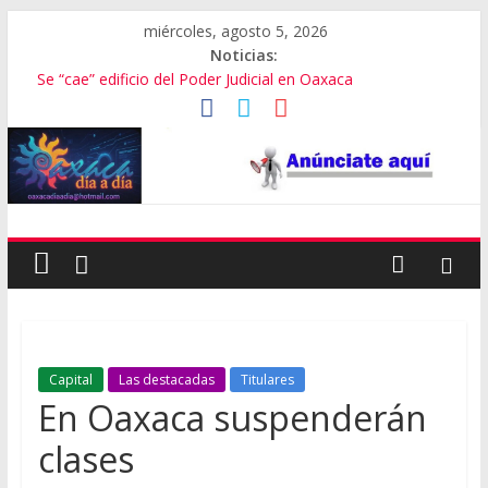
miércoles, agosto 5, 2026
Noticias:
Se “cae” edificio del Poder Judicial en Oaxaca
Exámenes fallidos en Oaxaca
Oaxaca se suma a la Jornada Nacional de Reforestación
Cómo cuidar el presupuesto familiar en el regreso a clases
Inaugura Salomón ExpoMar 2026
Capital
Las destacadas
Titulares
En Oaxaca suspenderán
clases