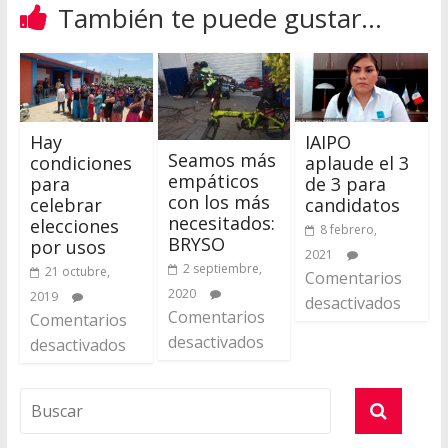
También te puede gustar...
Hay
IAIPO
Seamos más
condiciones
aplaude el 3
empáticos
para
de 3 para
con los más
celebrar
candidatos
necesitados:
elecciones
8 febrero,
BRYSO
por usos
2021
2 septiembre,
21 octubre,
Comentarios
2020
2019
desactivados
Comentarios
Comentarios
desactivados
desactivados