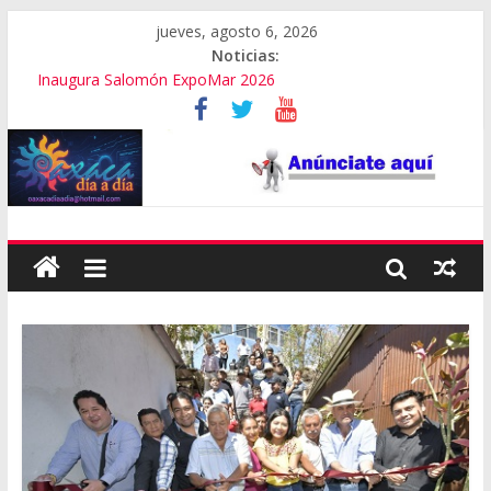
jueves, agosto 6, 2026
Noticias:
Inaugura Salomón ExpoMar 2026
Se “cae” edificio del Poder Judicial en Oaxaca
Exámenes fallidos en Oaxaca
Oaxaca se suma a la Jornada Nacional de Reforestación
Cómo cuidar el presupuesto familiar en el regreso a clases