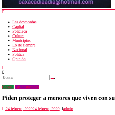
Las destacadas
Capital
Policiaca
Cultura
Municipios
Lo de siempre
Nacional
Politica
Opinión
Capital
Las destacadas
Piden proteger a menores que viven con s
24 febrero, 2020
24 febrero, 2020
admin