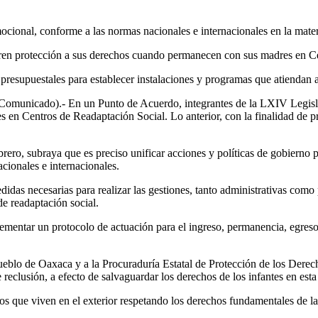
emocional, conforme a las normas nacionales e internacionales en la mate
eren protección a sus derechos cuando permanecen con sus madres en C
s presupuestales para establecer instalaciones y programas que atiendan a
municado).- En un Punto de Acuerdo, integrantes de la LXIV Legislatu
s en Centros de Readaptación Social. Lo anterior, con la finalidad de p
brero, subraya que es preciso unificar acciones y políticas de gobierno p
cionales e internacionales.
 medidas necesarias para realizar las gestiones, tanto administrativas com
e readaptación social.
ementar un protocolo de actuación para el ingreso, permanencia, egreso 
blo de Oaxaca y a la Procuraduría Estatal de Protección de los Derech
 reclusión, a efecto de salvaguardar los derechos de los infantes en esta
jos que viven en el exterior respetando los derechos fundamentales de l