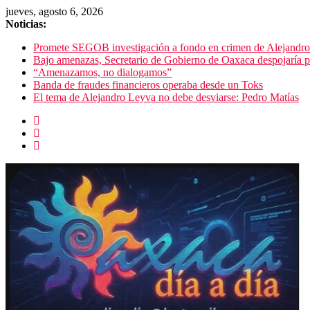
jueves, agosto 6, 2026
Noticias:
Promete SEGOB investigación a fondo en crimen de Alejandr
Bajo amenazas, Secretario de Gobierno de Oaxaca despojaría p
“Amenazamos, no dialogamos”
Banda de fraudes financieros operaba desde un Toks
El tema de Alejandro Leyva no debe desviarse: Pedro Matías