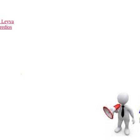
o Leyva
redios