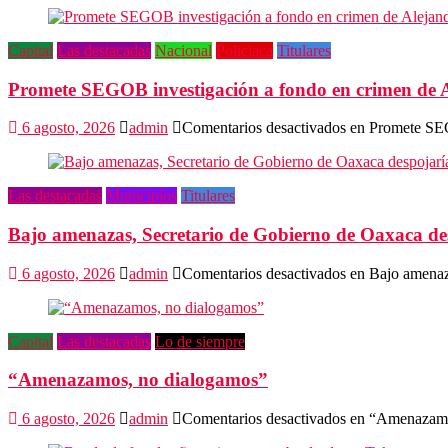
Capital
Las destacadas
Nacional
Policiaca
Titulares
Promete SEGOB investigación a fondo en crimen de 
6 agosto, 2026
admin
Comentarios desactivados
en Promete SEG
Las destacadas
Municipios
Titulares
Bajo amenazas, Secretario de Gobierno de Oaxaca de
6 agosto, 2026
admin
Comentarios desactivados
en Bajo amenaza
Capital
Las destacadas
Lo de siempre
“Amenazamos, no dialogamos”
6 agosto, 2026
admin
Comentarios desactivados
en “Amenazamo