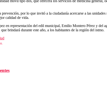
unidad móvil tipo dos, que ofrecerá los servicios de medicina general, 
 prevención, por lo que invitó a la ciudadanía acercarse a las unidades
jor calidad de vida.
 en representación del edil municipal, Emilio Montero Pérez y del age
 que brindará durante este año, a los habitantes de la región del istmo.
lud
 →
entes