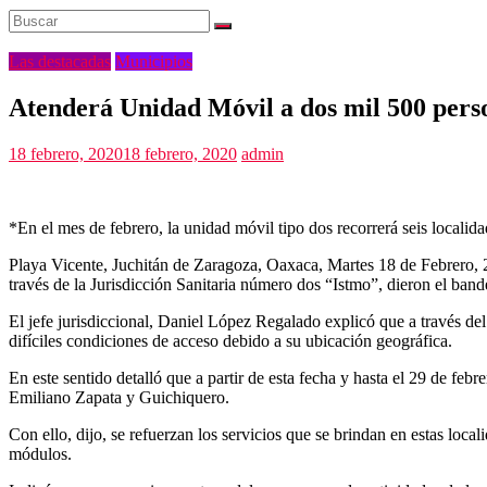
Las destacadas
Municipios
Atenderá Unidad Móvil a dos mil 500 pers
18 febrero, 2020
18 febrero, 2020
admin
*En el mes de febrero, la unidad móvil tipo dos recorrerá seis localida
Playa Vicente, Juchitán de Zaragoza, Oaxaca, Martes 18 de Febrero, 2
través de la Jurisdicción Sanitaria número dos “Istmo”, dieron el ba
El jefe jurisdiccional, Daniel López Regalado explicó que a través del
difíciles condiciones de acceso debido a su ubicación geográfica.
En este sentido detalló que a partir de esta fecha y hasta el 29 de fe
Emiliano Zapata y Guichiquero.
Con ello, dijo, se refuerzan los servicios que se brindan en estas loca
módulos.