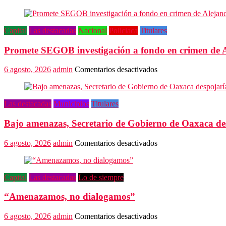
Capital
Las destacadas
Nacional
Policiaca
Titulares
Promete SEGOB investigación a fondo en crimen de 
en
6 agosto, 2026
admin
Comentarios desactivados
Promete
SEGOB
investigación
Las destacadas
Municipios
Titulares
a
fondo
Bajo amenazas, Secretario de Gobierno de Oaxaca de
en
crimen
de
en
6 agosto, 2026
admin
Comentarios desactivados
Alejandro
Bajo
Leyva
amenazas,
Secretario
Capital
Las destacadas
Lo de siempre
de
Gobierno
“Amenazamos, no dialogamos”
de
Oaxaca
despojaría
en
6 agosto, 2026
admin
Comentarios desactivados
predios
“Amenazamos,