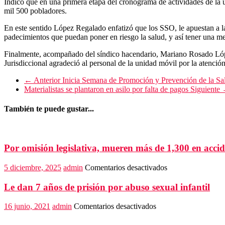
Indicó que en una primera etapa del cronograma de actividades de la 
mil 500 pobladores.
En este sentido López Regalado enfatizó que los SSO, le apuestan a la
padecimientos que puedan poner en riesgo la salud, y así tener una me
Finalmente, acompañado del síndico hacendario, Mariano Rosado López
Jurisdiccional agradeció al personal de la unidad móvil por la atención
← Anterior
Inicia Semana de Promoción y Prevención de la Sa
Materialistas se plantaron en asilo por falta de pagos
Siguiente
También te puede gustar...
Por omisión legislativa, mueren más de 1,300 en accid
en
5 diciembre, 2025
admin
Comentarios desactivados
Por
omisión
Le dan 7 años de prisión por abuso sexual infantil
legislativa,
mueren
en
16 junio, 2021
admin
Comentarios desactivados
más
Le
de
dan