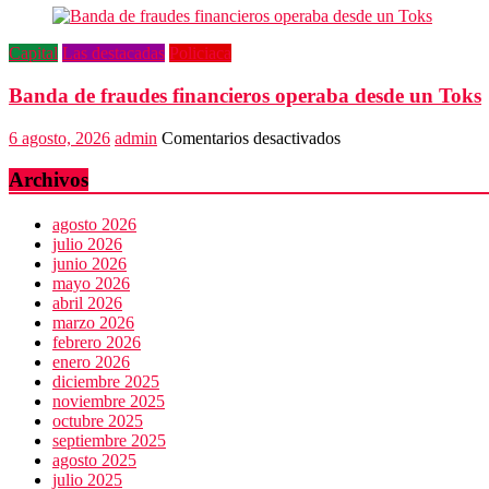
no
dialogamos”
Capital
Las destacadas
Policiaca
Banda de fraudes financieros operaba desde un Toks
en
6 agosto, 2026
admin
Comentarios desactivados
Banda
de
Archivos
fraudes
financieros
agosto 2026
operaba
julio 2026
desde
junio 2026
un
mayo 2026
Toks
abril 2026
marzo 2026
febrero 2026
enero 2026
diciembre 2025
noviembre 2025
octubre 2025
septiembre 2025
agosto 2025
julio 2025