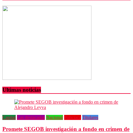
situación
de
calle
con
su
familia
Ultimas noticias
Capital
Las destacadas
Nacional
Policiaca
Titulares
Promete SEGOB investigación a fondo en crimen de