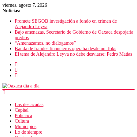
viernes, agosto 7, 2026
Noticias:
Promete SEGOB investigación a fondo en crimen de
Alejandro Leyva
Bajo amenazas, Secretario de Gobierno de Oaxaca despojaría
predios
“Amenazamos, no dialogamos”
Banda de fraudes financieros operaba desde un Toks
El tema de Alejandro Leyva no debe desviarse: Pedro Matías
Las destacadas
Capital
Policiaca
Cultura
Municipios
Lo de siempre