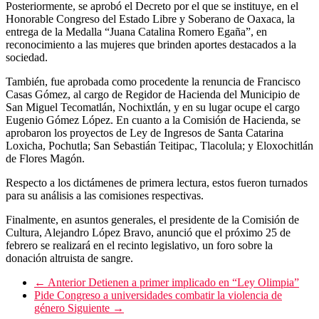
Posteriormente, se aprobó el Decreto por el que se instituye, en el
Honorable Congreso del Estado Libre y Soberano de Oaxaca, la
entrega de la Medalla “Juana Catalina Romero Egaña”, en
reconocimiento a las mujeres que brinden aportes destacados a la
sociedad.
También, fue aprobada como procedente la renuncia de Francisco
Casas Gómez, al cargo de Regidor de Hacienda del Municipio de
San Miguel Tecomatlán, Nochixtlán, y en su lugar ocupe el cargo
Eugenio Gómez López. En cuanto a la Comisión de Hacienda, se
aprobaron los proyectos de Ley de Ingresos de Santa Catarina
Loxicha, Pochutla; San Sebastián Teitipac, Tlacolula; y Eloxochitlán
de Flores Magón.
Respecto a los dictámenes de primera lectura, estos fueron turnados
para su análisis a las comisiones respectivas.
Finalmente, en asuntos generales, el presidente de la Comisión de
Cultura, Alejandro López Bravo, anunció que el próximo 25 de
febrero se realizará en el recinto legislativo, un foro sobre la
donación altruista de sangre.
← Anterior
Detienen a primer implicado en “Ley Olimpia”
Pide Congreso a universidades combatir la violencia de
género
Siguiente →