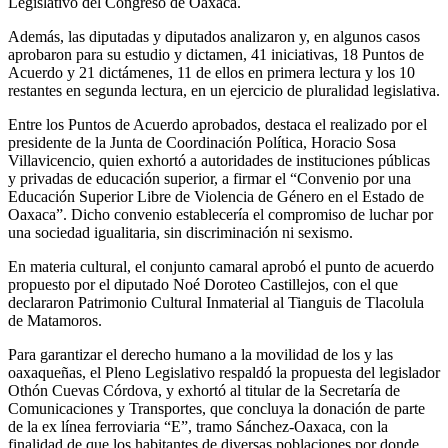
Legislativo del Congreso de Oaxaca.
Además, las diputadas y diputados analizaron y, en algunos casos
aprobaron para su estudio y dictamen, 41 iniciativas, 18 Puntos de
Acuerdo y 21 dictámenes, 11 de ellos en primera lectura y los 10
restantes en segunda lectura, en un ejercicio de pluralidad legislativa.
Entre los Puntos de Acuerdo aprobados, destaca el realizado por el
presidente de la Junta de Coordinación Política, Horacio Sosa
Villavicencio, quien exhortó a autoridades de instituciones públicas
y privadas de educación superior, a firmar el “Convenio por una
Educación Superior Libre de Violencia de Género en el Estado de
Oaxaca”. Dicho convenio establecería el compromiso de luchar por
una sociedad igualitaria, sin discriminación ni sexismo.
En materia cultural, el conjunto camaral aprobó el punto de acuerdo
propuesto por el diputado Noé Doroteo Castillejos, con el que
declararon Patrimonio Cultural Inmaterial al Tianguis de Tlacolula
de Matamoros.
Para garantizar el derecho humano a la movilidad de los y las
oaxaqueñas, el Pleno Legislativo respaldó la propuesta del legislador
Othón Cuevas Córdova, y exhortó al titular de la Secretaría de
Comunicaciones y Transportes, que concluya la donación de parte
de la ex línea ferroviaria “E”, tramo Sánchez-Oaxaca, con la
finalidad de que los habitantes de diversas poblaciones por donde