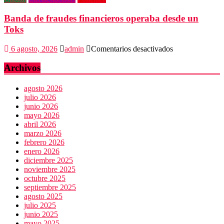
Banda de fraudes financieros operaba desde un
Toks
en
6 agosto, 2026
admin
Comentarios desactivados
Banda
de
Archivos
fraudes
financieros
agosto 2026
operaba
julio 2026
desde
junio 2026
un
mayo 2026
Toks
abril 2026
marzo 2026
febrero 2026
enero 2026
diciembre 2025
noviembre 2025
octubre 2025
septiembre 2025
agosto 2025
julio 2025
junio 2025
mayo 2025