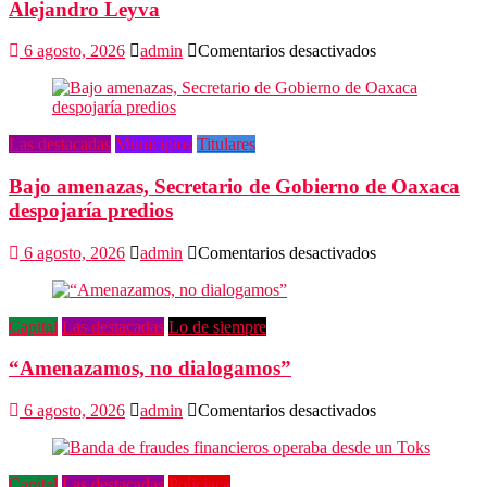
Alejandro Leyva
en
6 agosto, 2026
admin
Comentarios desactivados
Promete
SEGOB
investigación
a
Las destacadas
Municipios
Titulares
fondo
en
Bajo amenazas, Secretario de Gobierno de Oaxaca
crimen
de
despojaría predios
Alejandro
Leyva
en
6 agosto, 2026
admin
Comentarios desactivados
Bajo
amenazas,
Secretario
Capital
Las destacadas
Lo de siempre
de
Gobierno
“Amenazamos, no dialogamos”
de
Oaxaca
despojaría
en
6 agosto, 2026
admin
Comentarios desactivados
predios
“Amenazamos,
no
dialogamos”
Capital
Las destacadas
Policiaca