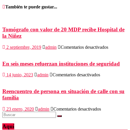
También te puede gustar...
Tomógrafo con valor de 20 MDP recibe Hospital de
la Niñez
en
2 septiembre, 2019
admin
Comentarios desactivados
Tomógrafo
con
valor
En seis meses refuerzan instituciones de seguridad
de
20
en
14 junio, 2023
admin
Comentarios desactivados
MDP
En
recibe
seis
Hospital
meses
Reencuentro de persona en situación de calle con su
de
refuerzan
familia
la
instituciones
Niñez
de
en
23 enero, 2020
admin
Comentarios desactivados
seguridad
Reencuentro
de
persona
Aquí
en