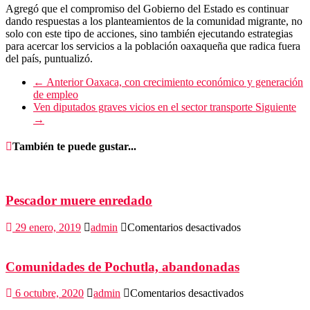
Agregó que el compromiso del Gobierno del Estado es continuar
dando respuestas a los planteamientos de la comunidad migrante, no
solo con este tipo de acciones, sino también ejecutando estrategias
para acercar los servicios a la población oaxaqueña que radica fuera
del país, puntualizó.
← Anterior
Oaxaca, con crecimiento económico y generación
de empleo
Ven diputados graves vicios en el sector transporte
Siguiente
→
También te puede gustar...
Pescador muere enredado
en
29 enero, 2019
admin
Comentarios desactivados
Pescador
muere
enredado
Comunidades de Pochutla, abandonadas
en
6 octubre, 2020
admin
Comentarios desactivados
Comunidades