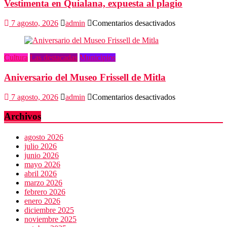
Vestimenta en Quialana, expuesta al plagio
feliz
del
mundo
en
7 agosto, 2026
admin
Comentarios desactivados
Vestimenta
en
Quialana,
Cultura
Las destacadas
Municipios
expuesta
al
Aniversario del Museo Frissell de Mitla
plagio
en
7 agosto, 2026
admin
Comentarios desactivados
Aniversario
del
Archivos
Museo
Frissell
agosto 2026
de
julio 2026
Mitla
junio 2026
mayo 2026
abril 2026
marzo 2026
febrero 2026
enero 2026
diciembre 2025
noviembre 2025