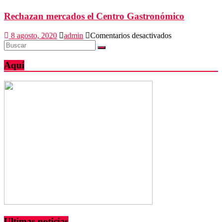
de
Pochutla,
Rechazan mercados el Centro Gastronómico
abandonadas
en
8 agosto, 2020
admin
Comentarios desactivados
Rechazan
mercados
el
Aquí
Centro
Gastronómico
Ultimas noticias