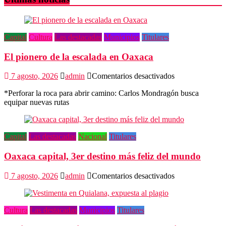
Capital
Cultura
Las destacadas
Municipios
Titulares
El pionero de la escalada en Oaxaca
en
7 agosto, 2026
admin
Comentarios desactivados
El
*Perforar la roca para abrir camino: Carlos Mondragón busca
pionero
equipar nuevas rutas
de
la
escalada
en
Capital
Las destacadas
Nacional
Titulares
Oaxaca
Oaxaca capital, 3er destino más feliz del mundo
en
7 agosto, 2026
admin
Comentarios desactivados
Oaxaca
capital,
3er
Cultura
Las destacadas
Municipios
Titulares
destino
más