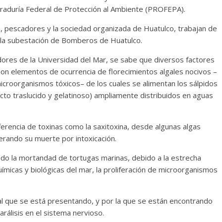
raduría Federal de Protección al Ambiente (PROFEPA).
s, pescadores y la sociedad organizada de Huatulco, trabajan de
 a la subestación de Bomberos de Huatulco.
dores de la Universidad del Mar, se sabe que diversos factores
son elementos de ocurrencia de florecimientos algales nocivos –
croorganismos tóxicos– de los cuales se alimentan los sálpidos
ecto traslucido y gelatinoso) ampliamente distribuidos en aguas
erencia de toxinas como la saxitoxina, desde algunas algas
erando su muerte por intoxicación.
o la mortandad de tortugas marinas, debido a la estrecha
uímicas y biológicas del mar, la proliferación de microorganismos
al que se está presentando, y por la que se están encontrando
rálisis en el sistema nervioso.