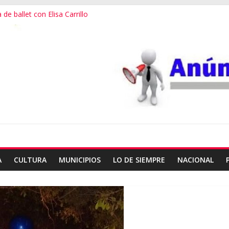
de ballet con Elisa Carrillo
 escalada en Oaxaca
3er destino más feliz del mundo
ialana, expuesta al plagio
useo Frissell de Mitla
A
CULTURA
MUNICIPIOS
LO DE SIEMPRE
NACIONAL