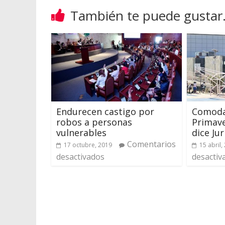
También te puede gustar.
Endurecen castigo por
Comodat
robos a personas
Primave
vulnerables
dice Jur
Comentarios
17 octubre, 2019
15 abril,
desactivados
desactiv