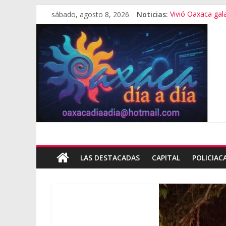
sábado, agosto 8, 2026
Noticias:
Vivió Oaxaca gala 
El pionero de la
Oaxaca capital, 
Vestimenta en Qu
Aniversario del M
LAS DESTACADAS
CAPITAL
POLICIAC