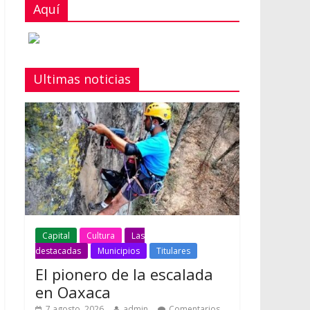
Aquí
Ultimas noticias
Capital
Cultura
Las
destacadas
Municipios
Titulares
El pionero de la escalada
en Oaxaca
7 agosto, 2026
admin
Comentarios