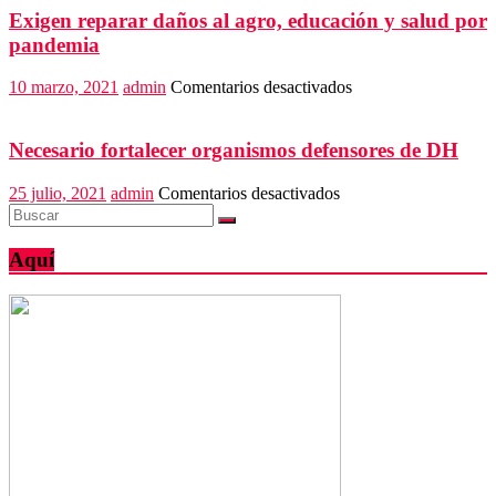
retorno
Exigen reparar daños al agro, educación y salud por
seguro
pandemia
en
10 marzo, 2021
admin
Comentarios desactivados
Exigen
reparar
daños
Necesario fortalecer organismos defensores de DH
al
agro,
en
25 julio, 2021
admin
Comentarios desactivados
educación
Necesario
y
fortalecer
salud
organismos
Aquí
por
defensores
pandemia
de
DH