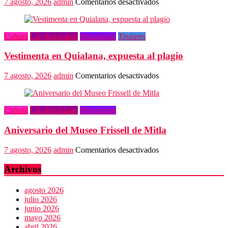
en
7 agosto, 2026
admin
Comentarios desactivados
Oaxaca
capital,
3er
Cultura
Las destacadas
Municipios
Titulares
destino
más
Vestimenta en Quialana, expuesta al plagio
feliz
del
mundo
en
7 agosto, 2026
admin
Comentarios desactivados
Vestimenta
en
Quialana,
Cultura
Las destacadas
Municipios
expuesta
al
Aniversario del Museo Frissell de Mitla
plagio
en
7 agosto, 2026
admin
Comentarios desactivados
Aniversario
del
Archivos
Museo
Frissell
agosto 2026
de
julio 2026
Mitla
junio 2026
mayo 2026
abril 2026