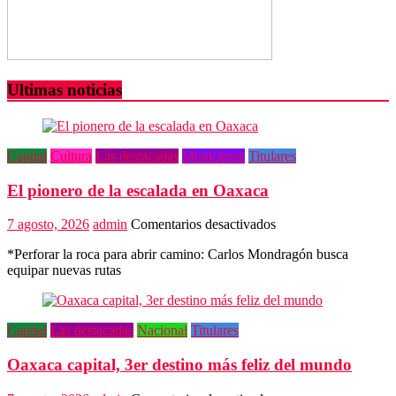
Ultimas noticias
Capital
Cultura
Las destacadas
Municipios
Titulares
El pionero de la escalada en Oaxaca
en
7 agosto, 2026
admin
Comentarios desactivados
El
*Perforar la roca para abrir camino: Carlos Mondragón busca
pionero
equipar nuevas rutas
de
la
escalada
en
Capital
Las destacadas
Nacional
Titulares
Oaxaca
Oaxaca capital, 3er destino más feliz del mundo