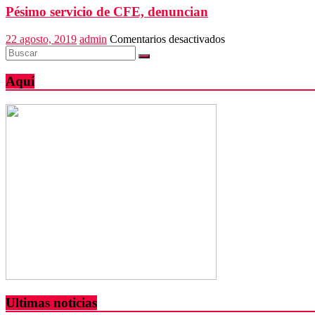
Salomón
Pésimo servicio de CFE, denuncian
y
federación
en
22 agosto, 2019
admin
Comentarios desactivados
hospitales
Pésimo
de
servicio
Oaxaca
de
Aquí
CFE,
denuncian
Ultimas noticias