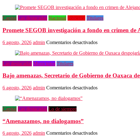
Capital
Las destacadas
Nacional
Policiaca
Titulares
Promete SEGOB investigación a fondo en crimen de 
en
6 agosto, 2026
admin
Comentarios desactivados
Promete
SEGOB
investigación
Las destacadas
Municipios
Titulares
a
fondo
Bajo amenazas, Secretario de Gobierno de Oaxaca de
en
crimen
de
en
6 agosto, 2026
admin
Comentarios desactivados
Alejandro
Bajo
Leyva
amenazas,
Secretario
Capital
Las destacadas
Lo de siempre
de
Gobierno
“Amenazamos, no dialogamos”
de
Oaxaca
despojaría
en
6 agosto, 2026
admin
Comentarios desactivados
predios
“Amenazamos,