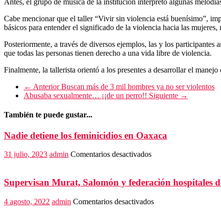
Antes, el grupo de música de la institución interpretó algunas melodí
Cabe mencionar que el taller “Vivir sin violencia está buenísimo”, imp
básicos para entender el significado de la violencia hacia las mujeres,
Posteriormente, a través de diversos ejemplos, las y los participantes
que todas las personas tienen derecho a una vida libre de violencia.
Finalmente, la tallerista orientó a los presentes a desarrollar el mane
← Anterior
Buscan más de 3 mil hombres ya no ser violentos
Abusaba sexualmente… ¡¡de un perro!!
Siguiente →
También te puede gustar...
Nadie detiene los feminicidios en Oaxaca
en
31 julio, 2023
admin
Comentarios desactivados
Nadie
detiene
los
Supervisan Murat, Salomón y federación hospitales 
feminicidios
en
en
4 agosto, 2022
admin
Comentarios desactivados
Oaxaca
Supervisan
Murat,