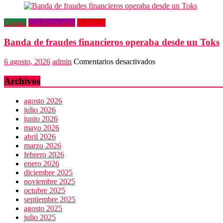
no
dialogamos”
Capital
Las destacadas
Policiaca
Banda de fraudes financieros operaba desde un Toks
en
6 agosto, 2026
admin
Comentarios desactivados
Banda
de
Archivos
fraudes
financieros
agosto 2026
operaba
julio 2026
desde
junio 2026
un
mayo 2026
Toks
abril 2026
marzo 2026
febrero 2026
enero 2026
diciembre 2025
noviembre 2025
octubre 2025
septiembre 2025
agosto 2025
julio 2025