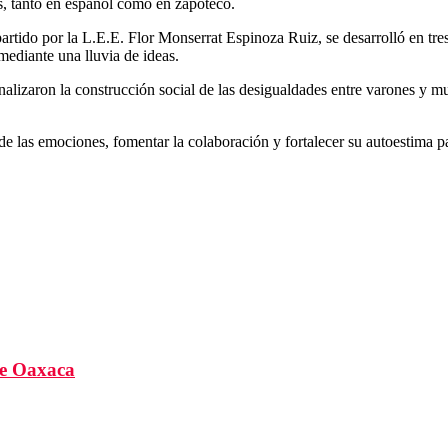
as, tanto en español como en zapoteco.
artido por la L.E.E. Flor Monserrat Espinoza Ruiz, se desarrolló en tre
 mediante una lluvia de ideas.
 analizaron la construcción social de las desigualdades entre varones y 
jo de las emociones, fomentar la colaboración y fortalecer su autoestima
de Oaxaca