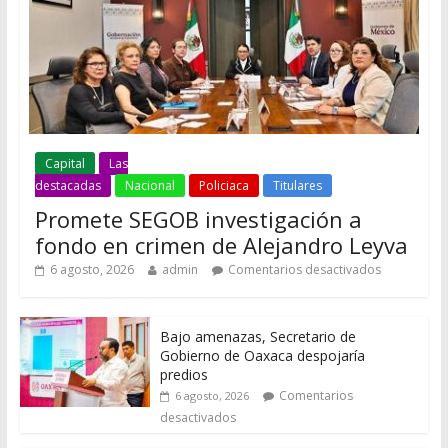
Capital
Las
destacadas
Nacional
Policiaca
Titulares
Promete SEGOB investigación a
fondo en crimen de Alejandro Leyva
6 agosto, 2026
admin
Comentarios desactivados
Bajo amenazas, Secretario de
Gobierno de Oaxaca despojaría
predios
Comentarios
6 agosto, 2026
desactivados