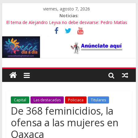
viernes, agosto 7, 2026
Noticias:
El tema de Alejandro Leyva no debe desviarse: Pedro Matías
Promete SEGOB investigación a fondo en crimen de Alejandro
Leyva
Bajo amenazas, Secretario de Gobierno de Oaxaca despojaría
predios
“Amenazamos, no dialogamos”
Banda de fraudes financieros operaba desde un Toks
Capital
Las destacadas
Policiaca
Titulares
De 368 feminicidios, la
ofensa a las mujeres en
Oaxaca