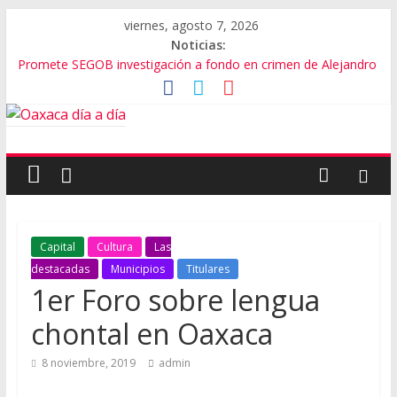
viernes, agosto 7, 2026
Noticias:
Promete SEGOB investigación a fondo en crimen de Alejandro
Leyva
Bajo amenazas, Secretario de Gobierno de Oaxaca despojaría
predios
“Amenazamos, no dialogamos”
Banda de fraudes financieros operaba desde un Toks
El tema de Alejandro Leyva no debe desviarse: Pedro Matías
Capital
Cultura
Las
destacadas
Municipios
Titulares
1er Foro sobre lengua
chontal en Oaxaca
8 noviembre, 2019
admin