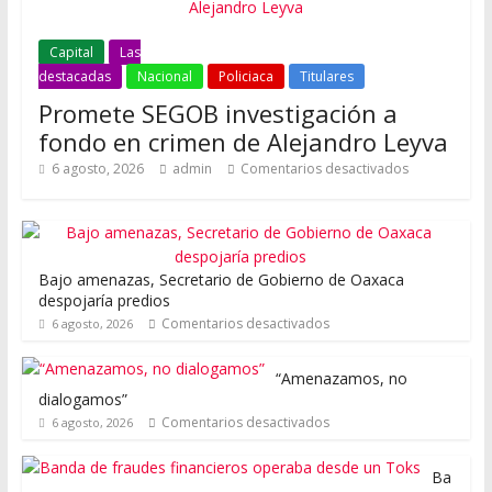
Capital
Las
destacadas
Nacional
Policiaca
Titulares
Promete SEGOB investigación a
fondo en crimen de Alejandro Leyva
6 agosto, 2026
admin
Comentarios desactivados
Bajo amenazas, Secretario de Gobierno de Oaxaca
despojaría predios
Comentarios desactivados
6 agosto, 2026
“Amenazamos, no
dialogamos”
Comentarios desactivados
6 agosto, 2026
Ba