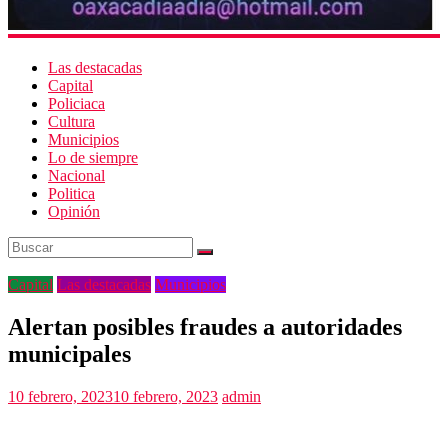
Las destacadas
Capital
Policiaca
Cultura
Municipios
Lo de siempre
Nacional
Politica
Opinión
Capital
Las destacadas
Municipios
Alertan posibles fraudes a autoridades
municipales
10 febrero, 2023
10 febrero, 2023
admin