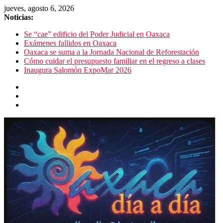
jueves, agosto 6, 2026
Noticias:
Se “cae” edificio del Poder Judicial en Oaxaca
Exámenes fallidos en Oaxaca
Oaxaca se suma a la Jornada Nacional de Reforestación
Cómo cuidar el presupuesto familiar en el regreso a clases
Inaugura Salomón ExpoMar 2026